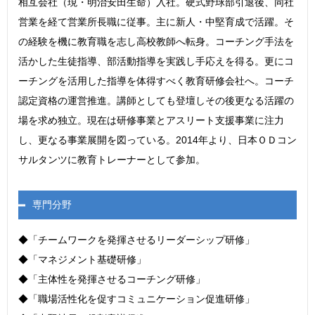
相互会社（現・明治安田生命）入社。硬式野球部引退後、同社
営業を経て営業所長職に従事。主に新人・中堅育成で活躍。そ
の経験を機に教育職を志し高校教師へ転身。コーチング手法を
活かした生徒指導、部活動指導を実践し手応えを得る。更にコ
ーチングを活用した指導を体得すべく教育研修会社へ。コーチ
認定資格の運営推進。講師としても登壇しその後更なる活躍の
場を求め独立。現在は研修事業とアスリート支援事業に注力
し、更なる事業展開を図っている。2014年より、日本ＯＤコン
サルタンツに教育トレーナーとして参加。
専門分野
◆「チームワークを発揮させるリーダーシップ研修」
◆「マネジメント基礎研修」
◆「主体性を発揮させるコーチング研修」
◆「職場活性化を促すコミュニケーション促進研修」